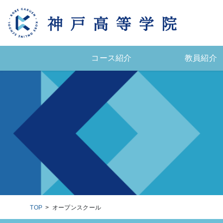
コ
ナ
ン
ビ
テ
ゲ
ン
ー
ツ
シ
コース紹介
教員紹介
へ
ョ
ス
ン
キ
に
ッ
移
プ
動
TOP
オープンスクール