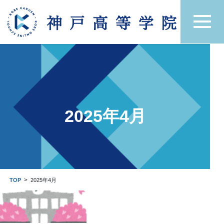
コ
ナ
ン
ビ
テ
ゲ
ン
ー
ツ
シ
へ
ョ
ス
ン
キ
に
ッ
移
プ
動
2025年4月
TOP
2025年4月