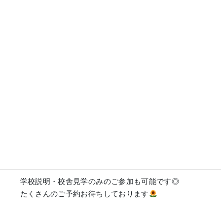
8月23日(土) 夏祭りイベント（動物）
8月23日(土) アートカレッジ神戸の早川先生・山本
先生によるスペシャルイラストイベント（オウン
ド）
9月6日(土) 通常オープンスクール（動物、オウン
ド、ゲーム）
9月27日(土) 神戸学園ミュージアム（動物）
10月25日(土) KAPエキスポ（動物）※生徒が催しを
行います！出願書類の提出も可！
学校説明・校舎見学のみのご参加も可能です◎
たくさんのご予約お待ちしております